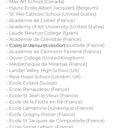
– Max Art School (Canada)
– Haute École Albert Jacquard (Belgium)
– St. Mel Catholic School (United States)
– Académie de Créteil (France)
– Academy of Art University (United States)
– Laude Newton College (Spain)
– Académie de Grenoble (France)
– Ecole St Jacques de Compostelle (France)
– Colegio Menor (Ecuador)
– Académie de Clermont-Ferrand (France)
– Dover College (United Kingdom)
– Médiathèque de Miramas (France)
– Lander Valley High School (UK)
– New Hope School (London, UK)
– Ecole Evilard (Suisse)
– Ecole Renaudeau (France)
– Ecole St Jean le Vieux (France)
– Ecole de la Flotte en Ré (France)
– Ecole Lamartine Dunkerque (France)
– Ecole Coligny Poitier (France)
– Ecole St Jacques de Compostelle (France)
– Ecole Serge Lefranc (France)