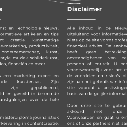
s
Disclaimer
nst en Technologie nieuws,
Alle inhoud in de Nieuw
ormatieve artikelen en tips
uitsluitend voor informatiev
nt creatie, kunstmatige
Niets op de site vormt profes
, e-marketing, productiviteit,
financieel advies. De aanb
 ondernemerschap, kunst,
heeft geen betrekk
estyle, muziek, schilderkunst,
omstandigheden van ee
ideo, financiën en meer.
persoon of entiteit. U be
verantwoordelijk voor het 
s een marketing expert en
de voordelen en risico's d
oemde kunstenaar. Zijn
zijn aan het gebruik van inf
en zijn gepubliceerd,
site, voordat u beslissin
eld en geveild in beroemde
basis van dergelijke informat
nstgalerijen over de hele
Door onze site te gebrui
akkoord met onze 
 masterdiploma journalistiek
Voorwaarden en gaat u er
rkervaring in contentcreatie,
ons of onze partners niet aan