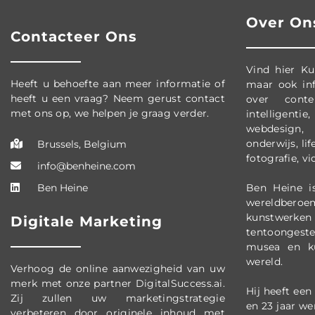
Over On
Contacteer Ons
Vind hier Ku
Heeft u behoefte aan meer informatie of
maar ook inf
heeft u een vraag? Neem gerust contact
over conte
met ons op, we helpen je graag verder.
intelligentie
webdesign,
onderwijs, lif
Brussels, Belgium
fotografie, v
info@benheine.com
Ben Heine
Ben Heine i
wereldber
kunstwerk
Digitale Marketing
tentoongest
musea en ku
wereld.
Verhoog de online aanwezigheid van uw
merk met onze partner DigitalSuccess.ai.
Hij heeft een
Zij zullen uw marketingstrategie
en 23 jaar we
verbeteren door originele inhoud met