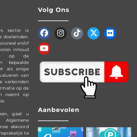
Volg Ons
s sectie is
e doeleinden.
sioneel en/of
evolen inhoud
ing op de
n bepaalde
nt als enige
evalueren van
ie verbonden
ormatie op de
gen neemt op
ie.
Aanbevolen
ken, gaat u
Algemene
mee akkoord
sprakelijk te