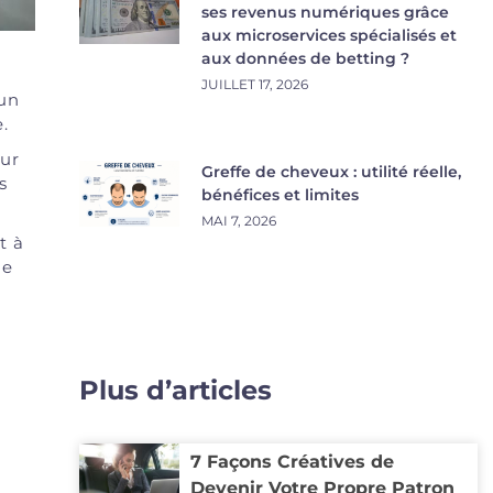
ses revenus numériques grâce
aux microservices spécialisés et
aux données de betting ?
JUILLET 17, 2026
 un
.
our
Greffe de cheveux : utilité réelle,
s
bénéfices et limites
MAI 7, 2026
t à
ue
Plus d’articles
7 Façons Créatives de
Devenir Votre Propre Patron